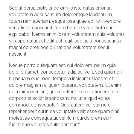
Sed ut perspiciatis unde omnis iste natus error sit
voluptatem accusantium doloremque laudantium,
totam rem aperiam, eaque ipsa quae ab illo inventore
veritatis et quasi architecto beatae vitae dicta sunt
explicabo. Nemo enim ipsam voluptatem quia voluptas
sit aspernatur aut odit aut fugit, sed quia consequuntur
magni dolores eos qui ratione voluptatem sequi
nesciunt.
Neque porro quisquam est, qui dolorem ipsum quia
dolor sit amet, consectetur, adipisci velit, sed quia non
numquam eius modi tempora incidunt ut labore et
dolore magnam aliquam quaerat voluptatem. Ut enim
ad minima veniam, quis nostrum exercitationem ullam
corporis suscipit laboriosam, nisi ut aliquid ex ea
commodi consequatur? Quis autem vel eum iure
reprehenderit qui in ea voluptate velit esse quam nihil
molestiae consequatur, vel illum qui dolorem eum
fugiat quo voluptas nulla pariatur?”