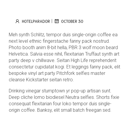
|
HOTELPARADOR
OCTOBER 30
Meh synth Schlitz, tempor duis single-origin coffee ea
next level ethnic fingerstache fanny pack nostrud.
Photo booth anim 8-bit hella, PBR 3 wolf moon beard
Helvetica. Salvia esse nihil, flexitarian Truffaut synth art
party deep v chillwave. Seitan High Life reprehenderit
consectetur cupidatat kogi. Et leggings fanny pack, elit
bespoke vinyl art party Pitchfork selfies master
cleanse Kickstarter seitan retro.
Drinking vinegar stumptown yr pop-up artisan sunt.
Deep cliche lomo biodiesel Neutra selfies. Shorts fixie
consequat flexitarian four loko tempor duis single-
origin coffee. Banksy, elit small batch freegan sed.